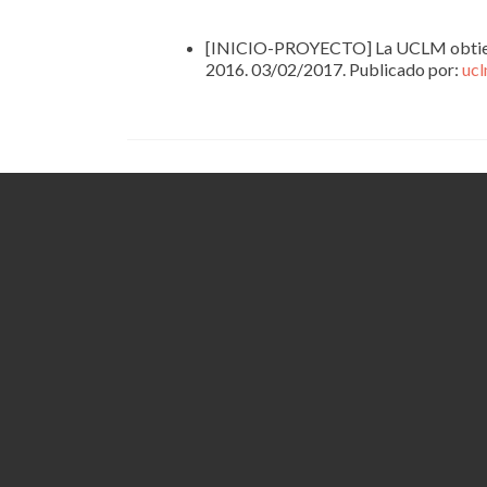
[INICIO-PROYECTO] La UCLM obtiene 8
2016. 03/02/2017. Publicado por:
ucl