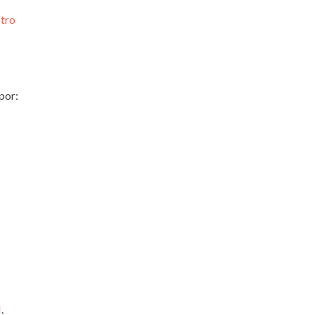
tro
por:
M
.