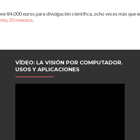
4.000 euros para divulgación científica, ocho veces más que e
mtv
,
20 minutos
.
VÍDEO: LA VISIÓN POR COMPUTADOR.
USOS Y APLICACIONES